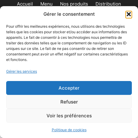
Accueil
Menu
Nos produits
Distribution
Cartes-cadeaux
Contact
Gérer le consentement
Pour offrir les meilleures expériences, nous utilisons des technologies
Mon
telles que les cookies pour stocker et/ou accéder aux informations des
panier
appareils. Le fait de consentir à ces technologies nous permettra de
traiter des données telles que le comportement de navigation ou les ID
uniques sur ce site. Le fait de ne pas consentir ou de retirer son
© 2026 les givrés
• Construit avec
GeneratePress
consentement peut avoir un effet négatif sur certaines caractéristiques
et fonctions.
Gérer les services
Accepter
Refuser
Voir les préférences
Politique de cookies