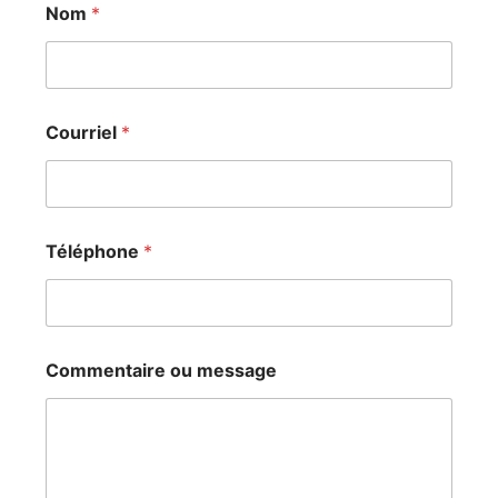
Nom
*
Courriel
*
m
Téléphone
*
e
s
s
a
g
e
Commentaire ou message
*
C
o
m
m
e