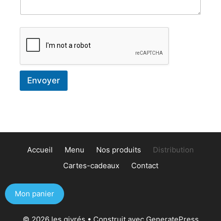
n
t
a
i
r
e
Envoyer
Accueil
Menu
Nos produits
Distribution
Cartes-cadeaux
Contact
Mon panier
© 2026 les givrés
• Construit avec
GeneratePress