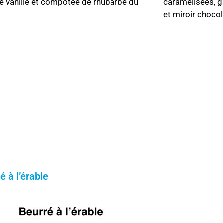
e vanille et compotée de rhubarbe du
caramélisées, 
et miroir choco
é à l’érable