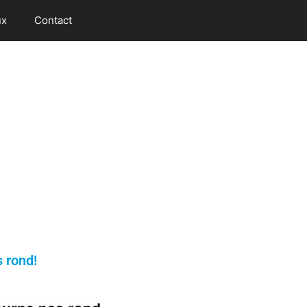
ux
Contact
 rond!