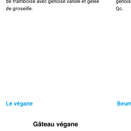
de framboise avec génoise vanille et gelée
génois
de groseille.
Qc.
Le végane
Beurr